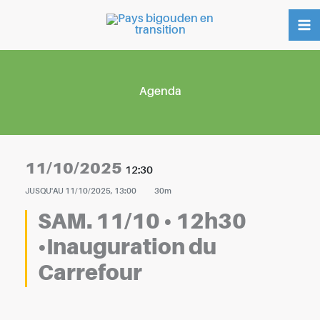
Aller
au
contenu
Agenda
11/10/2025
12:30
JUSQU'AU
11/10/2025, 13:00
30m
SAM. 11/10 • 12h30
•Inauguration du
Carrefour