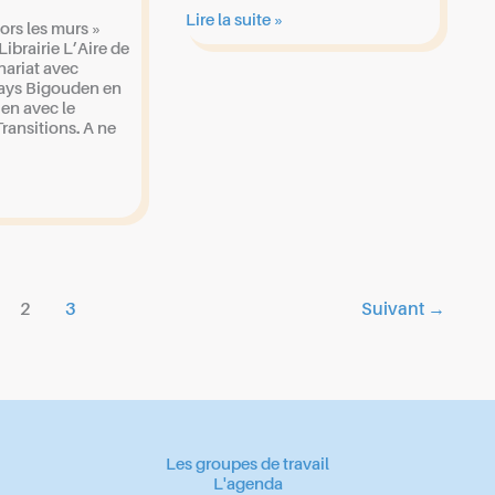
Atelier
Lire la suite »
rs les murs »
d’écriture
Librairie L’Aire de
nariat avec
Pays Bigouden en
ien avec le
ransitions. A ne
2
3
Suivant
→
Les groupes de travail
L'agenda