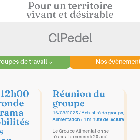
Pour un territoire
vivant et désirable
ClPedel
roupes de travail
Nos évènemen
-12h00
Réunion du
ronde
groupe
orama
16/08/2025
/
Actualité de groupe
,
bilités
Alimentation
/
1 minute de lecture
s
Le Groupe Alimentation se
réunira le mercredi 20 août