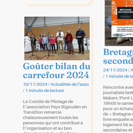
ALIMENTATION
Bretag
second
Goûter bilan du
24/11/2024
/
A
carrefour 2024
/
1 minute de l
10/11/2024
/
Actualités de l'asso
Rencontre avec
/
1 minute de lecture
journaliste br
Makers (Pont-L\
Le Comité de Pilotage de
16h00 le same
l\’association Pays Bigouden en
pour un échan
Transition remercie
de « Bretagne 
chaleureusement toutes les
livre enquête s
personnes qui ont contribué à
logement lié a
l\’organisation et au bon
secondaires et