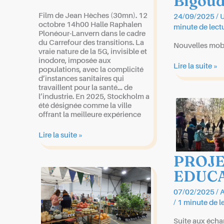
Bigoud
Film de Jean Hèches (30mn). 12
24/09/2025
/
U
octobre 14h00 Halle Raphalen
minute de lect
Plonéour-Lanvern dans le cadre
du Carrefour des transitions. La
Nouvelles mobi
vraie nature de la 5G, invisible et
inodore, imposée aux
10h30-
Lire la suite »
populations, avec la complicité
12h00
d’instances sanitaires qui
Table-
travaillent pour la santé… de
ronde
l’industrie. En 2025, Stockholm a
« Panorama
été désignée comme la ville
des
offrant la meilleure expérience
mobilités
en
12
Lire la suite »
Pays
octobre
Bigouden »
:
PROJ
« 5G
l’histoire
EDUCA
cachée »
suivi
07/02/2025
/
A
d’un
/
1 minute de l
échange.
Suite aux échan