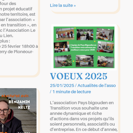
four des
FESTIVAL
Lire la suite »
un projet éducatif
CINE-
otre territoire, est
DEBATS
 par l’association «
2025
en transition », en
c l’Association Le
u Lien.
plus :
 25 février 18h00 à
Ferry de Plonéour-
VOEUX 2025
25/01/2025
/
Actualités de l'asso
/
1 minute de lecture
L’association Pays bigouden en
Transition vous souhaite une
année dynamique et riche
d’actions dans vos projets qu’ils
soient personnels, associatifs ou
d’entreprise. En ce début d’année,