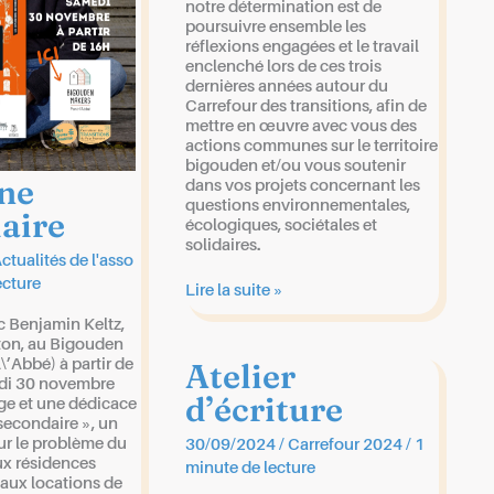
notre détermination est de
poursuivre ensemble les
réflexions engagées et le travail
enclenché lors de ces trois
dernières années autour du
Carrefour des transitions, afin de
mettre en œuvre avec vous des
actions communes sur le territoire
bigouden et/ou vous soutenir
ne
dans vos projets concernant les
questions environnementales,
aire
écologiques, sociétales et
solidaires.
ctualités de l'asso
ecture
VOEUX
Lire la suite »
2025
 Benjamin Keltz,
eton, au Bigouden
Atelier
’Abbé) à partir de
di 30 novembre
d’écriture
ge et une dédicace
secondaire », un
ur le problème du
30/09/2024
/
Carrefour 2024
/
1
ux résidences
minute de lecture
 aux locations de