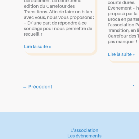
déroulement de cette 3ème
courte durée.
édition du Carrefour des
Evènement « ho
Transitions. Afin de faire un bilan
proposé par la 
avec vous, nous vous proposons :
Broca en parte
– D\’une part de répondre à ce
l’association 
sondage pour nous permettre de
Transition, en l
recueillir
Carrefour des T
pas manquer !
Goûter
Lire la suite »
bilan
Bretagne
Lire la suite »
du
secondaire
carrefour
2024
←
Précédent
1
L'association
Les évènements