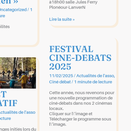
en »
à18h00 salle Jules Ferry
Plonéour-LanverN
ncategorized
/
1
ure
Réunion
Lire la suite »
du
lités
groupe
FESTIVAL
CINE-DEBATS
2025
11/02/2025
/
Actualités de l'asso
,
Ciné débat
/
1 minute de lecture
ET
Cette année, nous revenons pour
une nouvelle programmation de
TIF
ciné-débats dans nos 2 cinémas
locaux.
ctualités de l'asso
Cliquer sur l\’image et
ecture
Télécharger le programme sous
l\’image.
ges initiés lors du