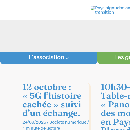
Aller
au
contenu
L’association
Les g
12 octobre :
10h30
« 5G l’histoire
Table-
cachée » suivi
« Pan
d’un échange.
des mo
en Pay
24/09/2025
/
Société numérique
/
1 minute de lecture