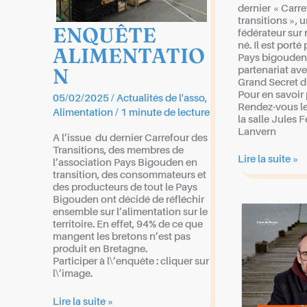
dernier « Carre
transitions », 
ENQUÊTE
fédérateur sur n
né. Il est porté
ALIMENTATIO
Pays bigouden 
N
partenariat ave
Grand Secret d
Pour en savoir 
05/02/2025
/
Actualités de l'asso
,
Rendez-vous le
Alimentation
/
1 minute de lecture
la salle Jules 
Lanvern
A l’issue du dernier Carrefour des
Transitions, des membres de
PROJET
Lire la suite »
l’association Pays Bigouden en
EDUCATIF
transition, des consommateurs et
des producteurs de tout le Pays
Bigouden ont décidé de réfléchir
ensemble sur l’alimentation sur le
territoire. En effet, 94% de ce que
mangent les bretons n’est pas
produit en Bretagne.
Participer à l\’enquête : cliquer sur
l\’image.
ENQUÊTE
Lire la suite »