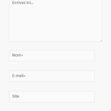
ici…
Nom*
E-
mail*
Site