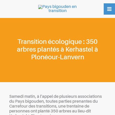
Aller
au
contenu
Transition écologique : 350
arbres plantés à Kerhastel à
Plonéour-Lanvern
Samedi matin, à l’appel de plusieurs associations
du Pays bigouden, toutes parties prenantes du
Carrefour des transitions, une trentaine de
personnes ont planté 350 arbres au lieu-dit