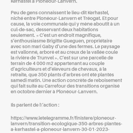
Kerhastel à Plonéour-Lanvern.
Peu de gens connaissent le lieu-dit Kerhastel,
niché entre Plonéour-Lanvern et Tréogat. Et pour
cause, la voie communale qui y mène aboutit à un
cul-de-sac, desservant deux habitations
seulement. « C’est un endroit magnifique,
s’enthousiasme Brigitte Gueguen, propriétaire
avec son mari Gaby d’une des fermes. Le paysage
est vallonné, arboré et au creux de la vallée coule
la rivière de Trunvel ». C’est sur une parcelle de
terrain de 4 000 m2 appartenant au couple
d’agriculteurs et d’éleveurs de chevaux, à la
retraite, que 350 plants d’arbres ont été plantés
samedi matin. Une action concrète de reboisement
qui fait suite au Carrefour des transitions organisé
en octobre dernier à Plonéour-Lanvern.
Ils parlent de l\’action :
https://www.letelegramme.fr/finistere/ploneour-
lanvern/transition-ecologique-350-arbres-plantes-
a-kerhastel-a-ploneour-lanvern-30-01-2023-