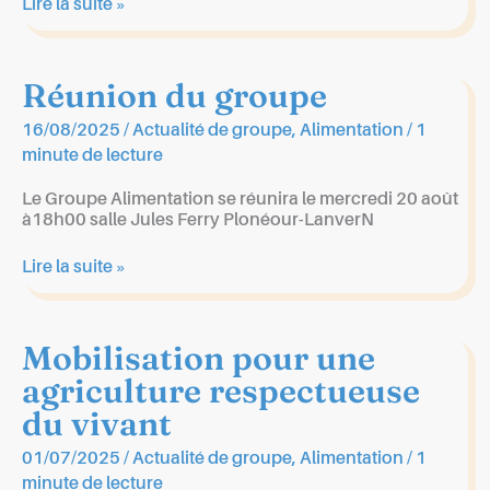
Des
Lire la suite »
nouvelles
de
l’enquête
Réunion du groupe
santé
&
alimentation
16/08/2025
/
Actualité de groupe
,
Alimentation
/
1
en
minute de lecture
Pays
Bigouden
Le Groupe Alimentation se réunira le mercredi 20 août
lancée
à18h00 salle Jules Ferry Plonéour-LanverN
au
mois
Réunion
Lire la suite »
de
du
février
groupe
Mobilisation pour une
agriculture respectueuse
du vivant
01/07/2025
/
Actualité de groupe
,
Alimentation
/
1
minute de lecture