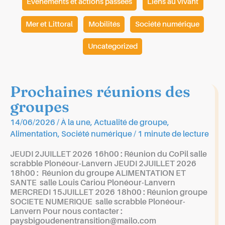
Évènements et actions passées
Liens au vivant
Mer et Littoral
Mobilités
Société numérique
Uncategorized
Prochaines réunions des
groupes
14/06/2026
/
À la une
,
Actualité de groupe
,
Alimentation
,
Société numérique
/
1 minute de lecture
JEUDI 2JUILLET 2026 16h00 : Réunion du CoPil salle
scrabble Plonéour-Lanvern JEUDI 2JUILLET 2026
18h00 : Réunion du groupe ALIMENTATION ET
SANTE salle Louis Cariou Plonéour-Lanvern
MERCREDI 15JUILLET 2026 18h00 : Réunion groupe
SOCIETE NUMERIQUE salle scrabble Plonéour-
Lanvern Pour nous contacter :
paysbigoudenentransition@mailo.com