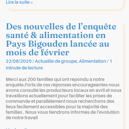
Projection-
Lire la suite »
débat
Leurs
Champs
Des nouvelles de l’enquête
du
Coeur
santé & alimentation en
le
Pays Bigouden lancée au
dimanche
23/11
mois de février
à
Pouldreuzic
22/08/2025
/
Actualité de groupe
,
Alimentation
/
1
minute de lecture
Merci aux 200 familles qui ont répondu à notre
enquête.Forts de ces réponses encourageantes nous
avons consulté les producteurs locaux en avril et nous
travaillons actuellement pour faciliter les prises de
commande et parallèlement nous recherchons des
lieux facilement accessibles pour la majorité des
familles . Nous vous tiendrons informés de l’évolution
de notre travail